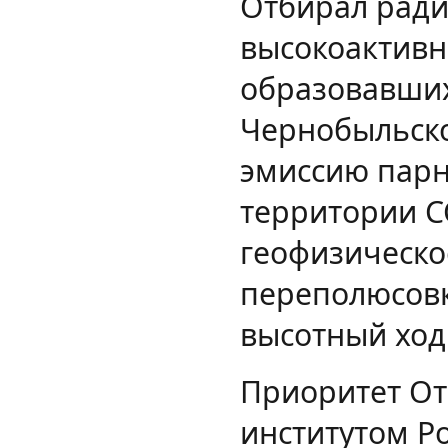
Отбирал ради
высокоактивн
образовавших
Чернобыльско
эмиссию парн
территории С
геофизическо
переполюсовк
высотный ход
Приоритет О
институтом Р