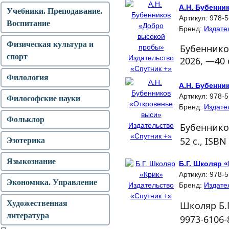
А.Н. Бубенни
Учебники. Преподавание.
Артикул:
978-5
Воспитание
Бренд:
Издате
Физическая культура и
Бубеннико
спорт
2026, —40 
Филология
А.Н. Бубенни
Артикул:
978-5
Философские науки
Бренд:
Издате
Фольклор
Бубенников
52 с., ISBN
Эзотерика
Языкознание
Б.Г. Школяр 
Артикул:
978-5
Экономика. Управление
Бренд:
Издате
Художественная
Школяр Б.Г
литература
9973-6106-