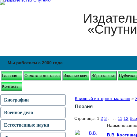
Издател
«Спутни
Мы работаем с 2000 года
Главная
Оплата и доставка
Издание книг
Вёрстка книг
Публикац
Контакты
Книжный интернет-магазин
»
Биографии
Поэзия
Военное дело
Страницы:
1
2
3
. . . .
11
12
Все
Естественные науки
Наименовани
В.В. Костиша