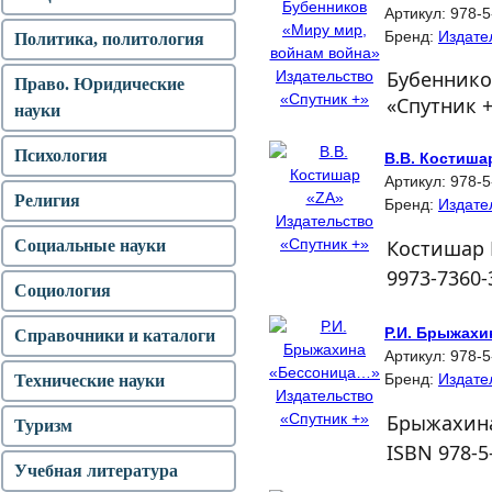
Артикул:
978-5
Бренд:
Издате
Политика, политология
Бубеннико
Право. Юридические
«Спутник +
науки
Психология
В.В. Костиша
Артикул:
978-5
Религия
Бренд:
Издате
Костишар 
Социальные науки
9973-7360-
Социология
Р.И. Брыжах
Справочники и каталоги
Артикул:
978-5
Бренд:
Издате
Технические науки
Брыжахина 
Туризм
ISBN 978-5
Учебная литература