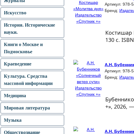
Журналы
Артикул:
978-5
Бренд:
Издате
Искусство
История. Исторические
Костишар 
науки.
130 с. ISBN
Книги о Москве и
Подмосковье
Краеведение
А.Н. Бубенни
Артикул:
978-5
Культура. Средства
Бренд:
Издате
массовой информации
Медицина
Бубенников
+», 2026, —
Мировая литература
Музыка
А.Н. Бубенни
Обществознание