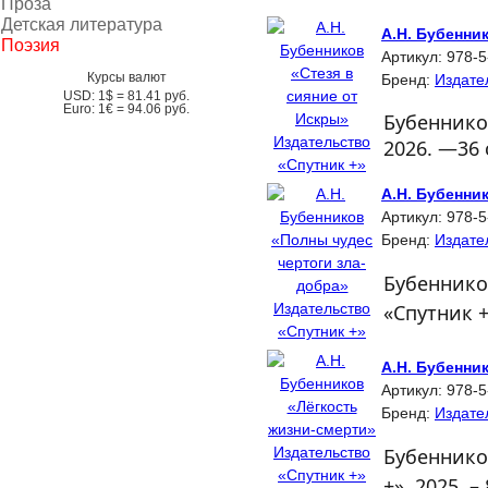
Проза
Детская литература
А.Н. Бубенни
Поэзия
Артикул:
978-5
Курсы валют
Бренд:
Издате
USD:
1$ =
81.41
руб.
Euro:
1€ =
94.06
руб.
Бубенников
2026.
—36 
А.Н. Бубенни
Артикул:
978-5
Бренд:
Издате
Бубенников
«Спутник +»
А.Н. Бубенни
Артикул:
978-5
Бренд:
Издате
Бубеннико
+», 2025. –