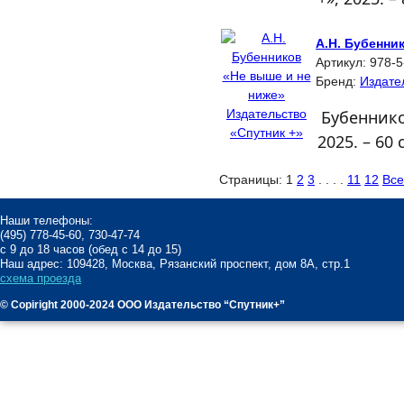
А.Н. Бубенни
Артикул:
978-5
Бренд:
Издате
Бубеннико
2025. – 60 с
Страницы:
1
2
3
. . . .
11
12
Все
Наши телефоны:
(495) 778-45-60, 730-47-74
с 9 до 18 часов (обед с 14 до 15)
Наш адрес: 109428, Москва, Рязанский проспект, дом 8А, стр.1
схема проезда
© Copiright 2000-2024 ООО Издательство “Спутник+”