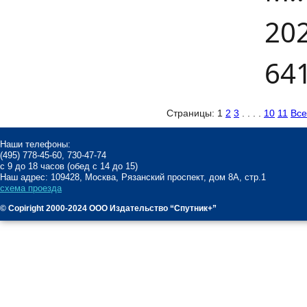
202
641
Страницы:
1
2
3
. . . .
10
11
Все
Наши телефоны:
(495) 778-45-60, 730-47-74
с 9 до 18 часов (обед с 14 до 15)
Наш адрес: 109428, Москва, Рязанский проспект, дом 8А, стр.1
схема проезда
© Copiright 2000-2024 ООО Издательство “Спутник+”