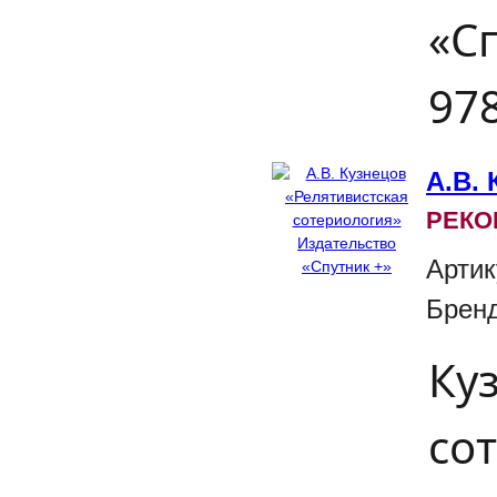
«Сп
978
А.В.
РЕКО
Артик
Брен
Куз
со