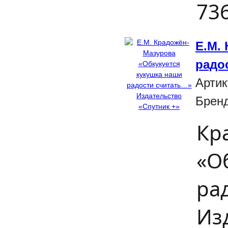
736
Е.М.
радо
Артик
Брен
Кр
«О
ра
Изд