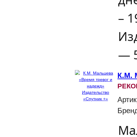
– 
Изд
— 5
К.М.
РЕКО
Артик
Брен
Ма