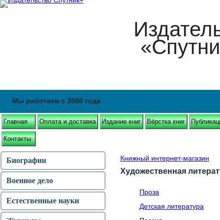
Издател
«Спутни
Мы работаем с 2000 года
Главная
Оплата и доставка
Издание книг
Вёрстка книг
Публикац
Контакты
Книжный интернет-магазин
Биографии
Художественная литерат
Военное дело
Проза
Естественные науки
Детская литература