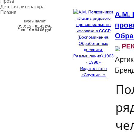
Проза
Детская литература
Поэзия
А.М.
Курсы валют
пров
USD:
1$ =
81.41
руб.
Euro:
1€ =
94.06
руб.
Обра
РЕ
Артик
Брен
По
ря
че