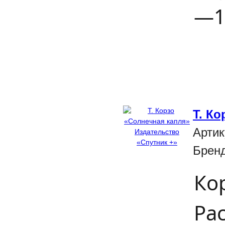
—13
Т. К
Артик
Брен
Ко
Ра