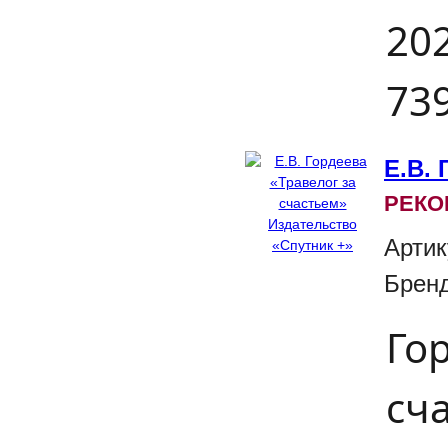
202
739
Е.В. 
РЕКО
Артик
Брен
Гор
сч