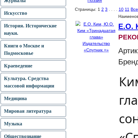
Журналы
Поэзия
Страницы:
1
2
3
. . . .
10
11
Все
Искусство
Наимено
Е.О.
История. Исторические
науки.
РЕКО
Книги о Москве и
Артик
Подмосковье
Брен
Краеведение
Ки
Культура. Средства
массовой информации
гл
Медицина
Мировая литература
со
Музыка
«Сп
Обществознание