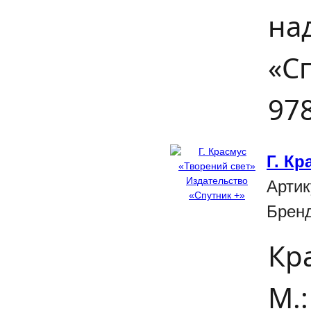
на
«Сп
978
Г. К
Артик
Брен
Кр
М.: