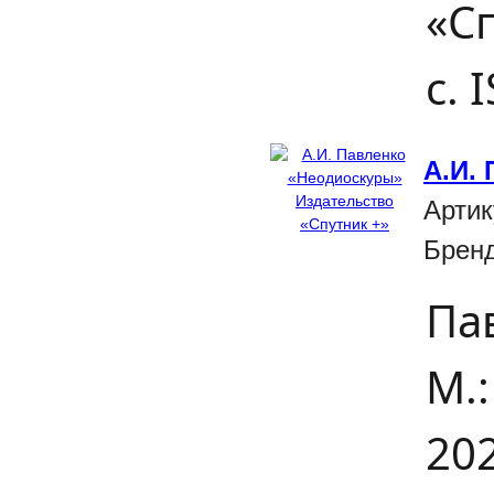
«Сп
с.
А.И.
Артик
Брен
Па
М.:
202