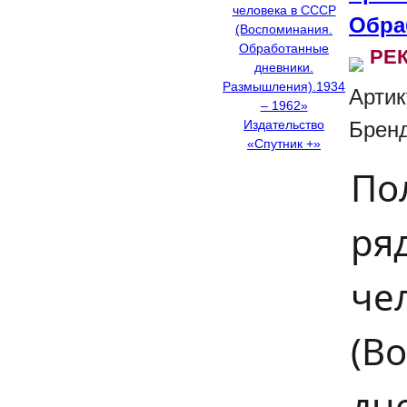
Обра
РЕ
Артик
Брен
По
ря
че
(В
дн