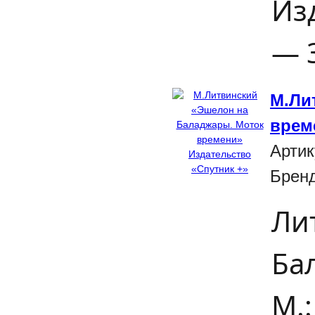
Из
— 3
М.Ли
врем
Артик
Брен
Ли
Ба
М.: