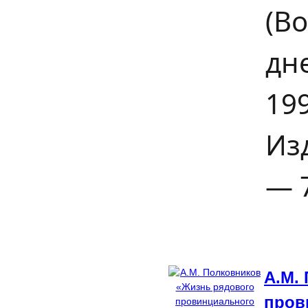
(В
дн
19
Изд
— 7
А.М.
пров