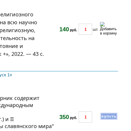
религиозного
на всю научно
140
 религиозную,
шт.
руб.
тельность на
стояние и
+», 2022. — 43 с.
уск 1»
орник содержит
еждународным
350
) и II
руб.
 славянского мира"