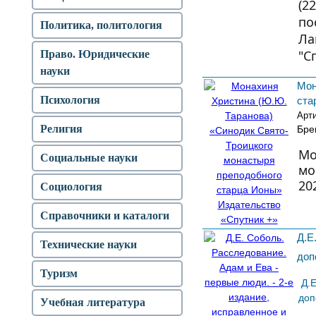
(2
по
Политика, политология
Ла
"С
Право. Юридические
науки
Мон
Психология
ста
Арт
Религия
Бре
Мо
Социальные науки
мо
20
Социология
Справочники и каталоги
Д.Е
Технические науки
доп
Туризм
Д.
доп
Учебная литература