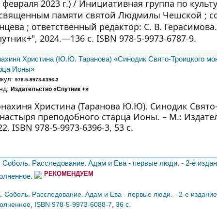
2 февраля 2023 г.) / Инициативная группа по кул
священным памяти святой Людмилы Чешской ; сос
нцева ; ответственный редактор: С. В. Герасимова
путник+", 2024.—136 с. ISBN 978-5-9973-6787-9.
ахиня Христина (Ю.Ю. Таранова) «Синодик Свято-Троицкого мо
рца Ионы»
икул:
978-5-9973-6396-3
нд:
Издательство «Спутник +»
нахиня Христина (Таранова Ю.Ю). Синодик Свято
настыря преподобного старца Ионы. – М.: Издател
22, ISBN 978-5-9973-6396-3, 53 с.
. Соболь. Расследование. Адам и Ева - первые люди. - 2-е изда
РЕКОМЕНДУЕМ
олненное.
Е. Соболь. Расследование. Адам и Ева - первые люди. - 2-е издани
олненное, ISBN 978-5-9973-6088-7, 36 с.