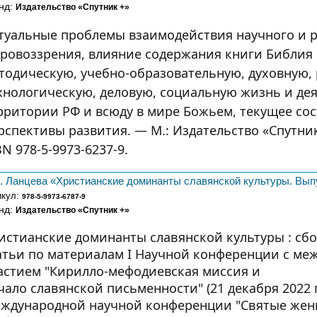
нд:
Издательство «Спутник +»
туальные проблемы взаимодействия научного и 
ровоззрения, влияние содержания книги Библия 
тодическую, учебно-образовательную, духовную,
хнологическую, деловую, социальную жизнь и дея
рритории РФ и всюду в мире Божьем, текущее со
рспективы развития. — М.: Издательство «Спутник 
BN 978-5-9973-6237-9.
. Ланцева «Христианские доминанты славянской культуры. Вып
икул:
978-5-9973-6787-9
нд:
Издательство «Спутник +»
истианские доминанты славянской культуры : сб
атьи по материалам I Научной конференции с м
астием "Кирилло-мефодиевская миссия и
чало славянской письменности" (21 декабря 2022 г.
ждународной научной конференции "Святые жены