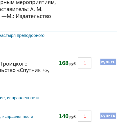
ьтурным мероприятиям,
тавитель: А. М.
. —М.: Издательство
настыря преподобного
168
-Троицкого
руб.
ьство «Спутник +»,
ние, исправленное и
140
е, исправленное и
руб.