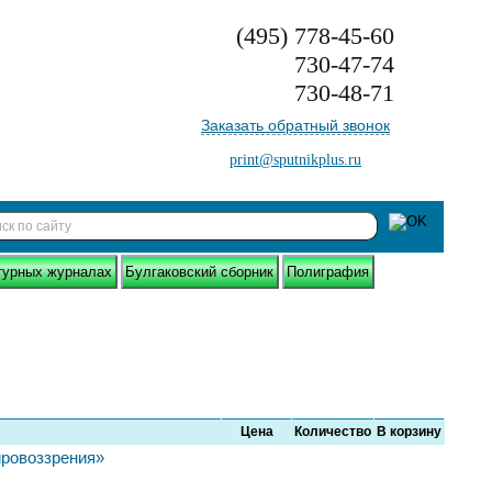
(495)
778-45-60
730-47-74
730-48-71
Заказать обратный звонок
print@sputnikplus.ru
турных журналах
Булгаковский сборник
Полиграфия
Цена
Количество
В корзину
ировоззрения»