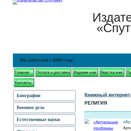
Издат
«Спут
Мы работаем с 2000 года
Главная
Оплата и доставка
Издание книг
Вёрстка книг
Пу
Контакты
Книжный интернет
Биографии
РЕЛИГИЯ
Военное дело
Естественные науки
«Ак
Арт