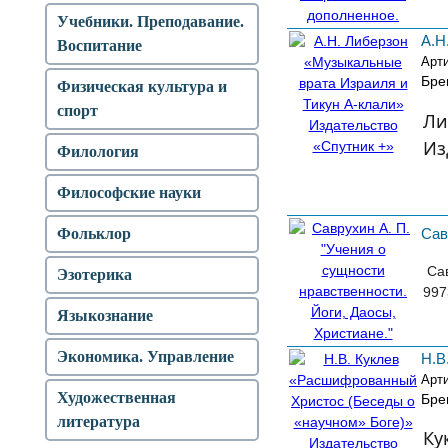
Учебники. Преподавание.
А.Н
Воспитание
Арт
Бре
Физическая культура и
спорт
Ли
Из
Филология
Философские науки
Сав
Фольклор
Сав
Эзотерика
997
Языкознание
Экономика. Управление
Н.В
Арт
Художественная
Бре
литература
Ку