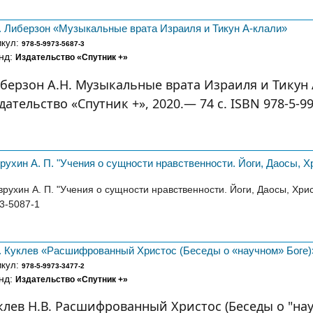
. Либерзон «Музыкальные врата Израиля и Тикун А-клали»
икул:
978-5-9973-5687-3
нд:
Издательство «Спутник +»
берзон А.Н. Музыкальные врата Израиля и Тикун 
дательство «Спутник +», 2020.— 74 c. ISBN 978-5-99
рухин А. П. "Учения о сущности нравственности. Йоги, Даосы, Х
рухин А. П. "Учения о сущности нравственности. Йоги, Даосы, Христ
3-5087-1
. Куклев «Расшифрованный Христос (Беседы о «научном» Боге)
икул:
978-5-9973-3477-2
нд:
Издательство «Спутник +»
клев Н.В. Расшифрованный Христос (Беседы о "нау