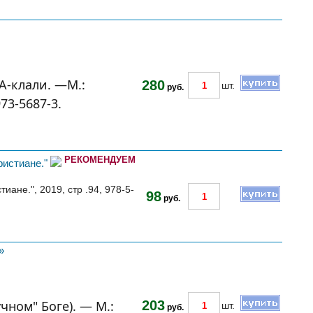
А-клали. —М.:
280
шт.
руб.
73-5687-3.
РЕКОМЕНДУЕМ
ристиане."
иане.", 2019, стр .94, 978-5-
98
руб.
»
чном" Боге). — М.:
203
шт.
руб.