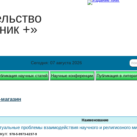
ельство
ник +»
Сегодня: 07 августа 2026
бликация научных статей
Научные конференции
Публикация в литера
-магазин
Наименование
туальные проблемы взаимодействия научного и религиозного м
икул:
978-5-9973-6237-9