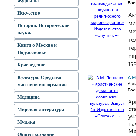
Журналы
Бре
Искусство
Ак
ми
История. Исторические
ме
науки.
те
Книги о Москве и
те
Подмосковье
пе
IS
Краеведение
Культура. Средства
А.М
Арт
массовой информации
Бре
Медицина
Хр
ст
Мировая литература
уч
Музыка
на
Ме
Обществознание