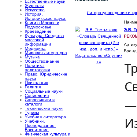
Естественные науки
Журналы
Искусство
Литературоведение и кр
История.
Исторические науки.
Наиме
Книги о Москве и
Подмосковье
Э.В. 
Краеведение
Культура. Средства
РЕКО
массовой
информации
Артик
Медицина
Бренд
Мировая литература
Музыка
Обществознание
Т
Политика,
политология
Право. Юридические
науки
С
Психология
Религия
Социальные науки
Социология
— 
Справочники и
каталоги
Технические науки
Туризм
Учебная литература
И
Учебники.
Преподавание.
Воспитание
Физическая культура и