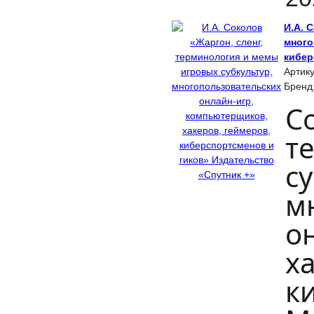
И.А. 
много
кибер
Артик
Бренд
Со
т
су
м
о
х
к