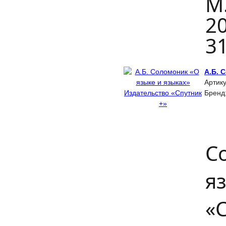
М.
20
31
А.Б. 
Артик
Бренд
С
я
«С