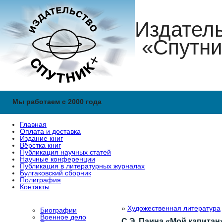
Издател
«Спутни
Мы работаем с 2000 года
Главная
Оплата и доставка
Издание книг
Вёрстка книг
Публикация научных статей
Научные конференции
Публикация в литературных журналах
Булгаковский сборник
Полиграфия
Контакты
»
Художественная литература
Биографии
Военное дело
С.Э. Паина «Мой капитан