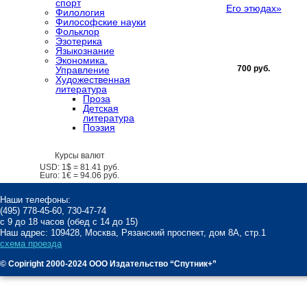
спорт
Его этюдах»
Филология
Философские науки
Фольклор
Эзотерика
Языкознание
Экономика.
700 руб.
Управление
Художественная
литература
Проза
Детская
литература
Поэзия
Курсы валют
USD:
1$ =
81.41
руб.
Euro:
1€ =
94.06
руб.
Наши телефоны:
(495) 778-45-60, 730-47-74
с 9 до 18 часов (обед с 14 до 15)
Наш адрес: 109428, Москва, Рязанский проспект, дом 8А, стр.1
схема проезда
© Copiright 2000-2024 ООО Издательство “Спутник+”