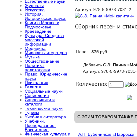
Естественные науки
Журналы
Артикул:
978-5-9973-7031-2
Искусство
История.
Исторические науки.
Книги о Москве и
Сборник песен и стих
Подмосковье
Краеведение
Культура. Средства
массовой
информации
Медицина
Цена:
375
руб.
Мировая литература
Музыка
Обществознание
Добавить
С.Э. Паина «Мо
Политика,
политология
Артикул: 978-5-9973-7031-
Право. Юридические
науки
Психология
Количество:
Религия
Социальные науки
Социология
Справочники и
каталоги
Технические науки
Туризм
Учебная литература
С ЭТИМ ТОВАРОМ ТАКЖЕ 
Учебники.
Преподавание.
Воспитание
Физическая культура и
А.Н. Бубенников «Наброски 