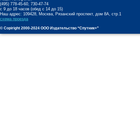
(495) 778-45-60, 730-47-74
с 9 до 18 часов (обед с 14 до 15)
Наш адрес: 109428, Москва, Рязанский проспект, дом 8А, стр.1
схема проезда
© Copiright 2000-2024 ООО Издательство “Спутник+”