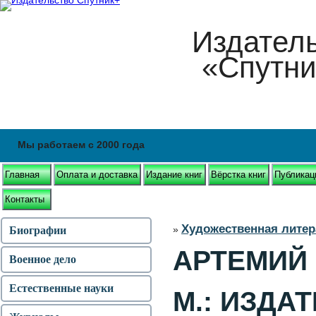
Издател
«Спутни
Мы работаем с 2000 года
Главная
Оплата и доставка
Издание книг
Вёрстка книг
Публикац
Контакты
Художественная литер
»
Биографии
АРТЕМИЙ 
Военное дело
Естественные науки
М.: ИЗДАТ