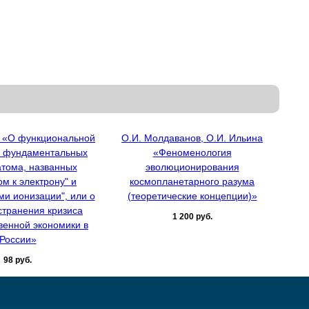
о «О функциональной
О.И. Молдаванов, О.И. Ильина
и фундаментальных
«Феноменология
атома, названных
эволюционирования
ом к электрону" и
космопланетарного разума
ми ионизации", или о
(теоретические концепции)»
странения кризиса
1 200 руб.
венной экономики в
России»
98 руб.