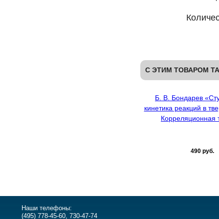
Количес
С ЭТИМ ТОВАРОМ Т
Б. В. Бондарев «Ст
кинетика реакций в тв
Корреляционная 
490 руб.
Наши телефоны:
(495) 778-45-60, 730-47-74