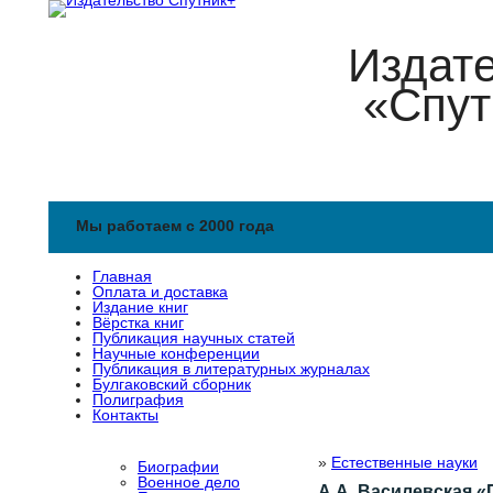
Издат
«Спут
Мы работаем с 2000 года
Главная
Оплата и доставка
Издание книг
Вёрстка книг
Публикация научных статей
Научные конференции
Публикация в литературных журналах
Булгаковский сборник
Полиграфия
Контакты
»
Естественные науки
Биографии
Военное дело
А.А. Василевская «