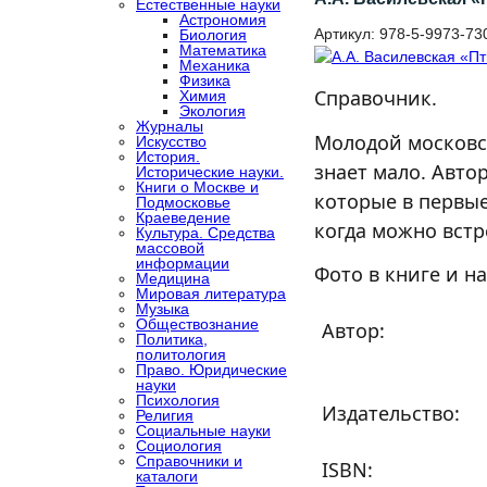
Естественные науки
Астрономия
Артикул:
978-5-9973-73
Биология
Математика
Механика
Физика
Справочник.
Химия
Экология
Журналы
Молодой московс
Искусство
История.
знает мало. Авто
Исторические науки.
Книги о Москве и
которые в первые
Подмосковье
Краеведение
когда можно встр
Культура. Средства
массовой
информации
Фото в книге и н
Медицина
Мировая литература
Музыка
Обществознание
Автор:
Политика,
политология
Право. Юридические
науки
Психология
Издательство:
Религия
Социальные науки
Социология
Справочники и
ISBN:
каталоги