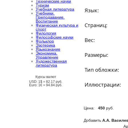
Технические науки
Туризм
Учебная литература
Язык:
Учебники.
Преподавание.
Воспитание
Страниц:
Физическая культура и
спорт
Филология
Философские науки
Вес:
Фольклор
Эзотерика
Языкознание
Экономика.
Размеры:
Управление
Художественная
литература
Тип обложки:
Курсы валют
USD:
1$ =
82.17
руб.
Иллюстрации:
Euro:
1€ =
94.84
руб.
Цена:
450
руб.
Добавить
А.А. Василе
Ар