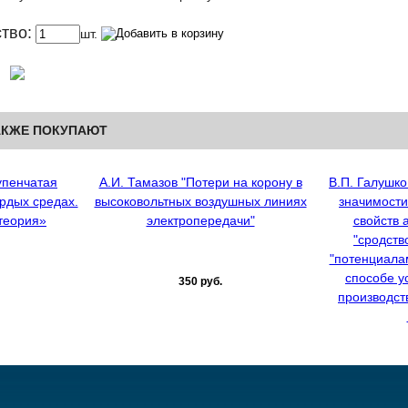
тво:
шт.
АКЖЕ ПОКУПАЮТ
упенчатая
А.И. Тамазов "Потери на корону в
В.П. Галушк
ердых средах.
высоковольтных воздушных линиях
значимост
теория»
электропередачи"
свойств 
"сродств
"потенциала
способе у
350 руб.
производст