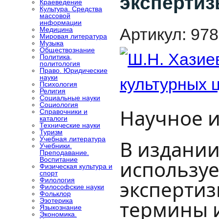
экспертиз
Краеведение
Культура. Средства
массовой
информации
Артикул:
978
Медицина
Мировая литература
Музыка
Обществознание
Политика,
политология
Право. Юридические
науки
Психология
Религия
Социальные науки
Социология
Научное и
Справочники и
каталоги
Технические науки
Туризм
Учебная литература
В издани
Учебники.
Преподавание.
Воспитание
использу
Физическая культура и
спорт
Филология
экспертиз
Философские науки
Фольклор
термины и
Эзотерика
Языкознание
Экономика.