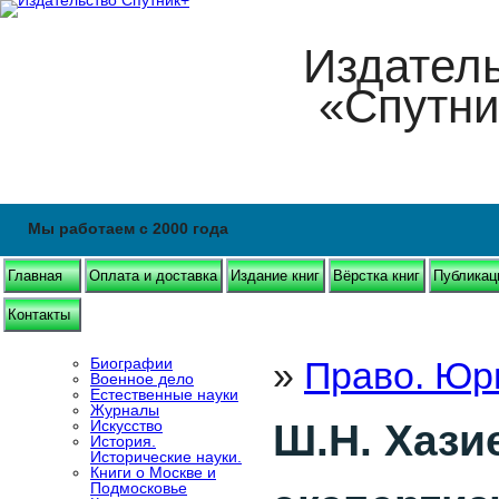
Издател
«Спутни
Мы работаем с 2000 года
Главная
Оплата и доставка
Издание книг
Вёрстка книг
Публикац
Контакты
Биографии
»
Право. Юр
Военное дело
Естественные науки
Журналы
Искусство
Ш.Н. Хази
История.
Исторические науки.
Книги о Москве и
Подмосковье